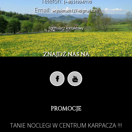
Telefon:
[+48] 519347170
Email:
wojtekmach1274@gmail.com
Formularz kontaktowy
ZNAJDŹ NAS NA
PROMOCJE
TANIE NOCLEGI W CENTRUM KARPACZA !!!