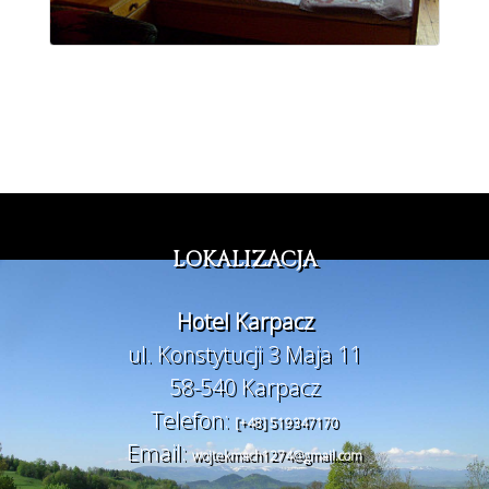
LOKALIZACJA
Hotel Karpacz
ul. Konstytucji 3 Maja 11
58-540 Karpacz
Telefon:
[+48] 519347170
Email:
wojtekmach1274@gmail.com